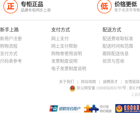
专柜正品
价格更低
正
低
品牌专柜同步上新
低于北京市专
新手上路
支付方式
配送方式
新用户注册
网上支付
配送费收取标准
购物流程
网上支付帮助
配送时间和范围
支付方式
购物劵使用说明
跟踪配送信息
尺码表参考
发票制度说明
验货与签收
电子发票制度说明
关于我们
|
网站地图
|
诚聘英才
|
友情链接
京公网安备 11010502031797号
|
京ICP备
上品