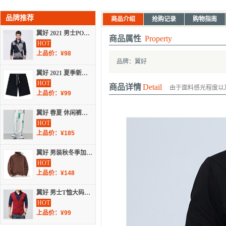
品牌推荐
商品介绍
抢购记录
购物指南
翼好 2021 男士POLO衫休闲 男式撞色polo长袖T恤衫潮流男装 W6545
商品属性
Property
HOT
上品价：¥98
品牌：翼好
翼好 2021 夏季新款针织棉质纯色卫裤男简约休闲五分裤中裤子 DJ91017
HOT
商品详情
Detail
由于面料感光程度以
上品价：¥99
翼好 春夏 休闲裤男印花韩版潮流宽松束脚裤条纹运动抽绳卫裤 AL-GX10922长裤
HOT
上品价：¥185
翼好 男装秋冬季加绒高领毛衣修身韩版套头加厚针织打底 MD-J1230加绒
HOT
上品价：¥148
翼好 男士T恤大码男式翻领t恤打底衫韩版男装长袖 H003
HOT
上品价：¥99