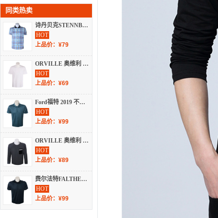
同类热卖
诗丹贝克STENNBAKER T恤 春夏 短袖T恤 3615S12852-38
HOT
上品价：¥79
ORVILLE 奥维利 夏 服装 男上装 男士T恤 L1G4311
HOT
上品价：¥69
Ford福特 2019 不分季节 短袖T恤 650603
HOT
上品价：¥99
ORVILLE 奥维利 秋冬 男装 T恤 长袖T恤 M2F8955
HOT
上品价：¥89
费尔法特FALTHEAD 2019 春夏 短袖T恤 FD191DT021-2
HOT
上品价：¥99