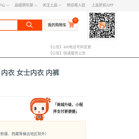
◇
◇
◇
中心
品妞俱乐部
关注上品
供应商入驻
上品折扣APP
◆
0
我的购物车
【公告】400电话号码变更
【公告】快递服务公告
【公告】运费调整说明
节 内衣 女士内衣 内裤
「商城升级，小程
序支付更便捷」
(新疆、西藏等偏远地区除外）