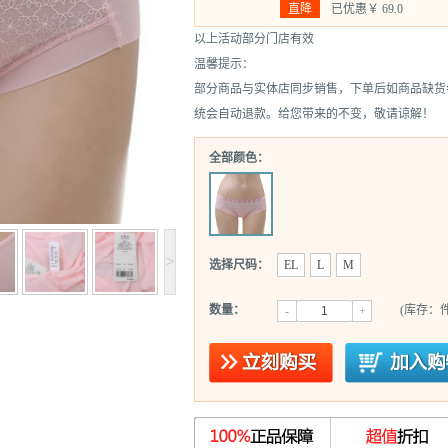
直降
已优惠￥
69.0
以上活动部分门店有效
温馨提示：
部分商品与实体店同步销售，下单后如商品缺货
统会自动退款。给您带来的不变，敬请谅解！
全部颜色：
>
选择尺码：
EL
L
M
数量：
(库存：件
-
+