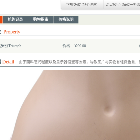
抢购记录
购物指南
价格说明
性
Property
芬Triumph
价格：￥99.00
情
Detail
由于面料感光程度以及显示器设置等因素，导致图片与实物有轻微色差，