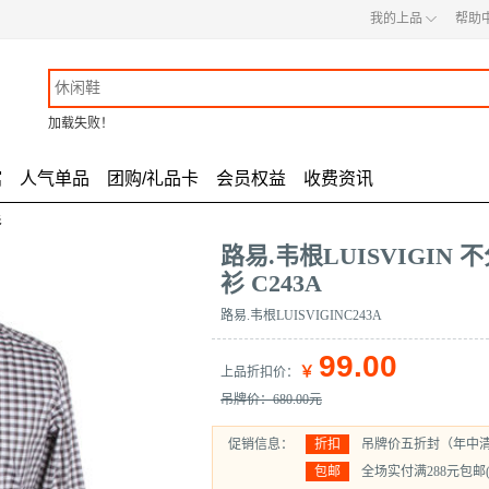
◇
我的上品
帮助
加载失败！
馆
人气单品
团购/礼品卡
会员权益
收费资讯
衫
路易.韦根LUISVIGIN
衫 C243A
路易.韦根LUISVIGINC243A
99.00
￥
上品折扣价
：
吊牌价：680.00元
促销信息：
折扣
吊牌价五折封（年中
包邮
全场实付满288元包邮