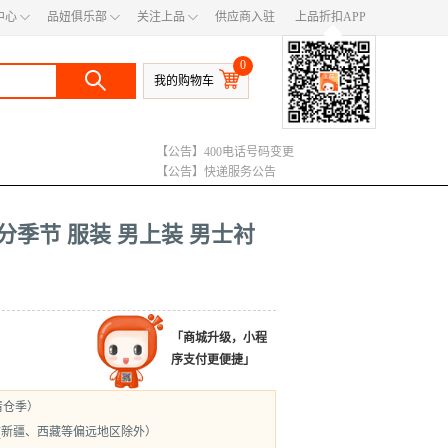
◇
◇
◇
中心
品妞俱乐部
关注上品
供应商入驻
上品折扣APP
◆
0
我的购物车
【公告】400电话号码变更
【公告】快递服务公告
【公告】运费调整说明
 不分季节 服装 男上装 男士衬
「商城升级，小程
序支付更便捷」
清仓季）
(新疆、西藏等偏远地区除外）