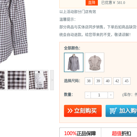
直降
已优惠￥
581.0
以上活动部分门店有效
温馨提示：
部分商品与实体店同步销售，下单后如商品缺货
统会自动退款。给您带来的不变，敬请谅解！
全部颜色：
>
选择尺码：
38
39
40
42
45
数量：
(库存：件
-
+