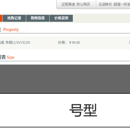
抢购记录
购物指南
价格说明
性
Property
.韦根LUISVIGIN
价格：￥99.00
照表
Size